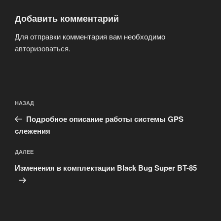
Добавить комментарий
Для отправки комментария вам необходимо
авторизоваться
.
Навигация
Предыдущая
НАЗАД
по
запись:
записям
Подробное описание работы системы GPS
слежения
Следующая
ДАЛЕЕ
запись
Изменения в комплектации Black Bug Super BT-85