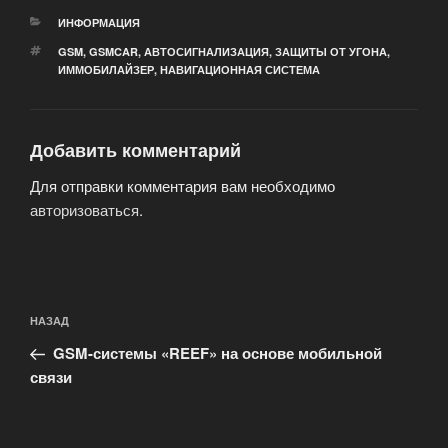
РУБРИКИ
ИНФОРМАЦИЯ
МЕТКИ
GSM
,
GSMCAR
,
АВТОСИГНАЛИЗАЦИЯ
,
ЗАЩИТЫ ОТ УГОНА
,
ИММОБИЛАЙЗЕР
,
НАВИГАЦИОННАЯ СИСТЕМА
Добавить комментарий
Для отправки комментария вам необходимо
авторизоваться
.
Навигация
Предыдущая
НАЗАД
по
запись:
записям
GSM-системы «REEF» на основе мобильной
связи